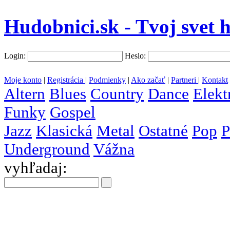
Hudobnici.sk - Tvoj svet 
Login:
Heslo:
Moje konto
|
Registrácia
|
Podmienky
|
Ako začať
|
Partneri
|
Kontakt
Altern
Blues
Country
Dance
Elekt
Funky
Gospel
Jazz
Klasická
Metal
Ostatné
Pop
P
Underground
Vážna
vyhľadaj:
všetky
krajiny