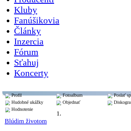
Kluby
Fanúšikovia
Články
Inzercia
Fórum
Sťahuj
Koncerty
skupina: N & LG
Profil
Fotoalbum
Poslať s
Hudobné ukážky
Objednať
Diskogra
Hodnotenie
Hudobné ukážky
1.
Blúdim životom