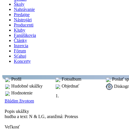
Školy
Nahrávanie
Predajne
Nástrojári
Producenti
Kluby
Fanúšikovia
Články
Inzercia
Fórum
Sťahuj
Koncerty
skupina: N & LG
Profil
Fotoalbum
Poslať s
Hudobné ukážky
Objednať
Diskogr
Hodnotenie
Hudobné ukážky
1.
Blúdim životom
Popis ukážky
hudba a text: N & LG, aranžmá: Proteus
Veľkosť