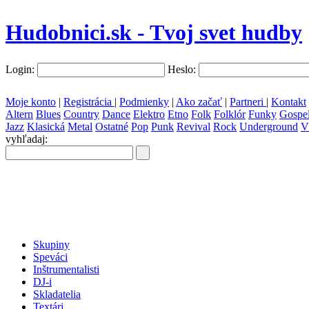
Hudobnici.sk - Tvoj svet hudby
Login:
Heslo:
Moje konto
|
Registrácia
|
Podmienky
|
Ako začať
|
Partneri
|
Kontakt
Altern
Blues
Country
Dance
Elektro
Etno
Folk
Folklór
Funky
Gospe
Jazz
Klasická
Metal
Ostatné
Pop
Punk
Revival
Rock
Underground
V
vyhľadaj:
všetky krajiny
slovenčina
Skupiny
Speváci
Inštrumentalisti
DJ-i
Skladatelia
Textári