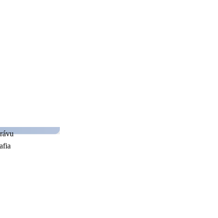
Expertný profil
právu
afia