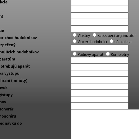
kcie
m)
cie
Vlastný
zabezpečí organizátor
príchod hudobníkov
Viacerí hudobníci
sólo akcia
ezpečený
upujúcich hudobníkov
Pódiový aparát
Kompletný
paratúra
otrebujú aparát
ka výstupu
 hraní (minúty)
ávok
výstupy
upov
honorár
 honoráru
jednávku do