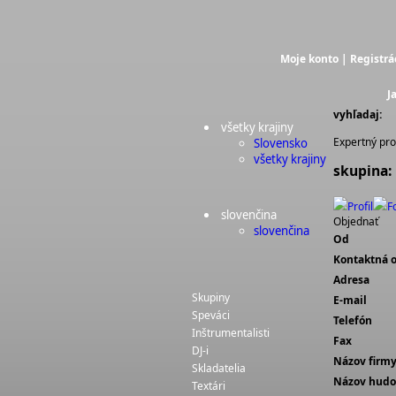
Moje konto
|
Registrá
J
vyhľadaj:
všetky krajiny
Expertný prof
Slovensko
všetky krajiny
skupina:
Profil
F
slovenčina
Objednať
slovenčina
Od
Kontaktná 
Adresa
Skupiny
E-mail
Speváci
Telefón
Inštrumentalisti
Fax
DJ-i
Názov firm
Skladatelia
Názov hudo
Textári