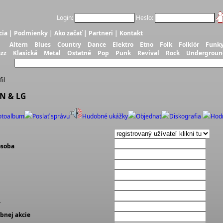
Login:
Heslo:
cia
|
Podmienky
|
Ako začať
|
Partneri
|
Kontakt
Altern
Blues
Country
Dance
Elektro
Etno
Folk
Folklór
Funk
azz
Klasická
Metal
Ostatné
Pop
Punk
Revival
Rock
Undergroun
il
 N & LG
otoalbum
Poslať správu
Hudobné ukážky
Objednať
Diskografia
Hod
osoba
y
bnej akcie