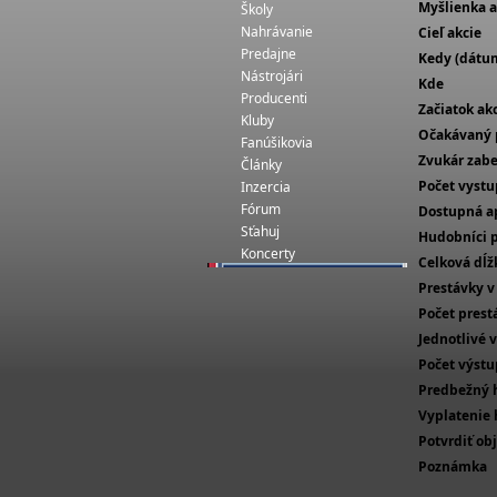
Myšlienka a
Školy
Nahrávanie
Cieľ akcie
Predajne
Kedy (dátu
Nástrojári
Kde
Producenti
Začiatok ak
Kluby
Očakávaný 
Fanúšikovia
Zvukár zab
Články
Počet vyst
Inzercia
Fórum
Dostupná a
Sťahuj
Hudobníci p
Koncerty
Celková dĺž
Prestávky v
Počet prest
Jednotlivé 
Počet výst
Predbežný 
Vyplatenie
Potvrdiť ob
Poznámka