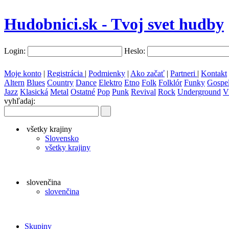
Hudobnici.sk - Tvoj svet hudby
Login:
Heslo:
Moje konto
|
Registrácia
|
Podmienky
|
Ako začať
|
Partneri
|
Kontakt
Altern
Blues
Country
Dance
Elektro
Etno
Folk
Folklór
Funky
Gospe
Jazz
Klasická
Metal
Ostatné
Pop
Punk
Revival
Rock
Underground
V
vyhľadaj:
všetky krajiny
Slovensko
všetky krajiny
slovenčina
slovenčina
Skupiny