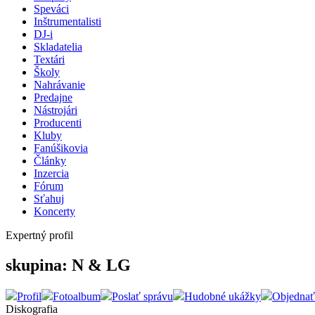
Speváci
Inštrumentalisti
DJ-i
Skladatelia
Textári
Školy
Nahrávanie
Predajne
Nástrojári
Producenti
Kluby
Fanúšikovia
Články
Inzercia
Fórum
Sťahuj
Koncerty
Expertný profil
skupina: N & LG
Profil
Fotoalbum
Poslať správu
Hudobné ukážky
Objednať
Diskografia