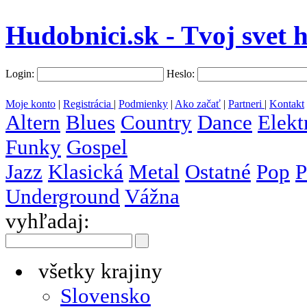
Hudobnici.sk - Tvoj svet 
Login:
Heslo:
Moje konto
|
Registrácia
|
Podmienky
|
Ako začať
|
Partneri
|
Kontakt
Altern
Blues
Country
Dance
Elekt
Funky
Gospel
Jazz
Klasická
Metal
Ostatné
Pop
P
Underground
Vážna
vyhľadaj:
všetky krajiny
Slovensko