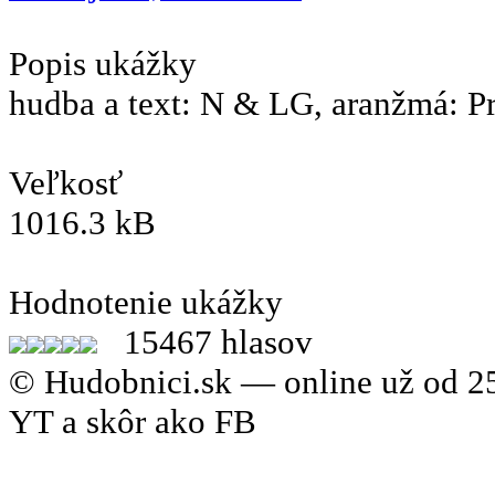
Popis ukážky
hudba a text: N & LG, aranžmá: P
Veľkosť
1016.3 kB
Hodnotenie ukážky
15467 hlasov
© Hudobnici.sk — online už od 25
YT a skôr ako FB