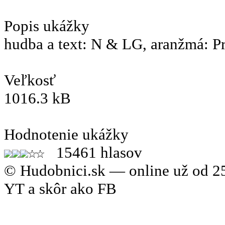
Popis ukážky
hudba a text: N & LG, aranžmá: P
Veľkosť
1016.3 kB
Hodnotenie ukážky
15461 hlasov
© Hudobnici.sk — online už od 25
YT a skôr ako FB