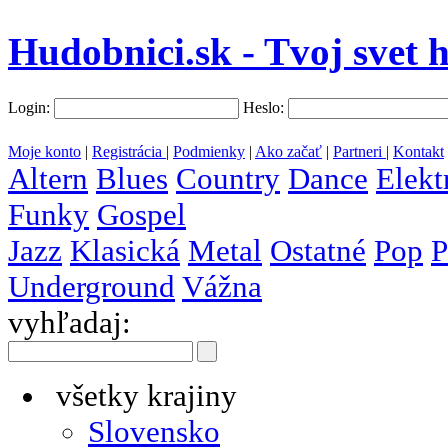
Hudobnici.sk - Tvoj svet 
Login:
Heslo:
Moje konto
|
Registrácia
|
Podmienky
|
Ako začať
|
Partneri
|
Kontakt
Altern
Blues
Country
Dance
Elekt
Funky
Gospel
Jazz
Klasická
Metal
Ostatné
Pop
P
Underground
Vážna
vyhľadaj:
všetky krajiny
Slovensko