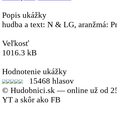
Popis ukážky
hudba a text: N & LG, aranžmá: P
Veľkosť
1016.3 kB
Hodnotenie ukážky
15468 hlasov
© Hudobnici.sk — online už od 25
YT a skôr ako FB