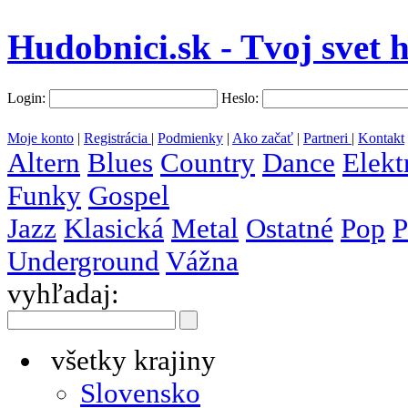
Hudobnici.sk - Tvoj svet 
Login:
Heslo:
Moje konto
|
Registrácia
|
Podmienky
|
Ako začať
|
Partneri
|
Kontakt
Altern
Blues
Country
Dance
Elekt
Funky
Gospel
Jazz
Klasická
Metal
Ostatné
Pop
P
Underground
Vážna
vyhľadaj:
všetky krajiny
Slovensko