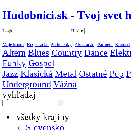
Hudobnici.sk - Tvoj svet 
Login:
Heslo:
Moje konto
|
Registrácia
|
Podmienky
|
Ako začať
|
Partneri
|
Kontakt
Altern
Blues
Country
Dance
Elekt
Funky
Gospel
Jazz
Klasická
Metal
Ostatné
Pop
P
Underground
Vážna
vyhľadaj:
všetky krajiny
Slovensko