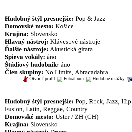
inštrumentalista: Arpád Csete
Hudobný štýl presnejšie:
Pop & Jazz
Domovské mesto:
Košice
Krajina:
Slovensko
Hlavný nástroj:
Klávesové nástroje
Ďalšie nástroje:
Akustická gitara
Spieva vokály:
áno
Štúdiový hudobník:
áno
Člen skupiny:
No Limits, Abracadabra
Otvoriť profil
Fotoalbum
Hudobné ukážky
inštrumentalista: Domenico Russo
Hudobný štýl presnejšie:
Pop, Rock, Jazz, Hip
Fusion, Latin, Reggae, Country
Domovské mesto:
Uster / ZH (CH)
Krajina:
Slovensko
Hlavný nástroj:
Drums