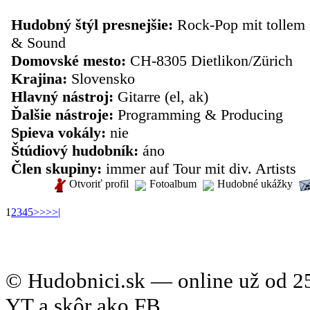
inštrumentalista: Heiko Freund
Hudobný štýl presnejšie:
Rock-Pop mit tollem
& Sound
Domovské mesto:
CH-8305 Dietlikon/Zürich
Krajina:
Slovensko
Hlavný nástroj:
Gitarre (el, ak)
Ďalšie nástroje:
Programming & Producing
Spieva vokály:
nie
Štúdiový hudobník:
áno
Člen skupiny:
immer auf Tour mit div. Artists
Otvoriť profil
Fotoalbum
Hudobné ukážky
1
2
3
4
5
>
>>
>|
© Hudobnici.sk — online už od 25
YT a skôr ako FB