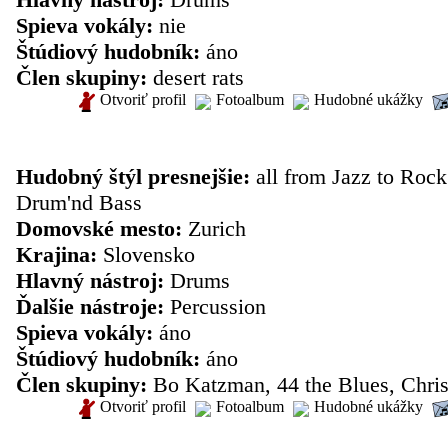
Spieva vokály:
nie
Štúdiový hudobník:
áno
Člen skupiny:
desert rats
Otvoriť profil
Fotoalbum
Hudobné ukážky
inštrumentalista: Felix Zindel
Hudobný štýl presnejšie:
all from Jazz to Rock
Drum'nd Bass
Domovské mesto:
Zurich
Krajina:
Slovensko
Hlavný nástroj:
Drums
Ďalšie nástroje:
Percussion
Spieva vokály:
áno
Štúdiový hudobník:
áno
Člen skupiny:
Bo Katzman, 44 the Blues, Chri
Otvoriť profil
Fotoalbum
Hudobné ukážky