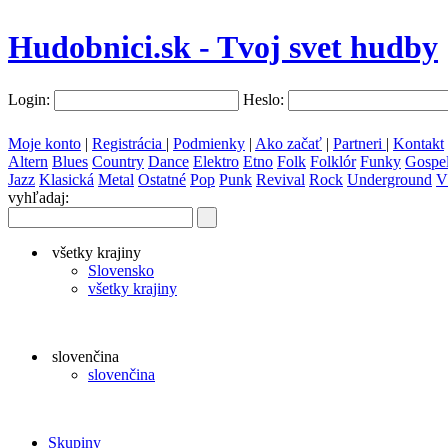
Hudobnici.sk - Tvoj svet hudby
Login:
Heslo:
Moje konto
|
Registrácia
|
Podmienky
|
Ako začať
|
Partneri
|
Kontakt
Altern
Blues
Country
Dance
Elektro
Etno
Folk
Folklór
Funky
Gospe
Jazz
Klasická
Metal
Ostatné
Pop
Punk
Revival
Rock
Underground
V
vyhľadaj:
všetky krajiny
Slovensko
všetky krajiny
slovenčina
slovenčina
Skupiny