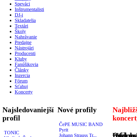
Speváci
Inštrumentalisti
DJ-i
Skladatelia
Textári
Školy
Nahrávanie
Predajne
Nástrojári
Producenti
Kluby
Fanúšikovia
Články
Inzercia
Fórum
Sťahuj
Koncerty
Najsledovaniejší
Nové profily
Najbliž
profil
koncert
ČePE MUSIC BAND
Pyrit
TONIC
Hudobné
Informá
ako FB
Johann Strauss Tr...