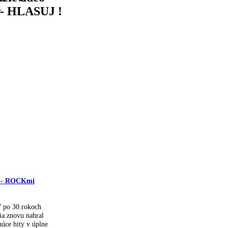
 - HLASUJ !
y
y - ROCKmi
 po 30.rokoch
ia znovu nahral
núce hity v úplne