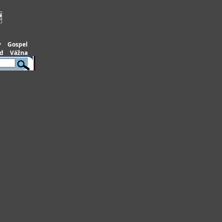
y
Gospel
d
Vážna