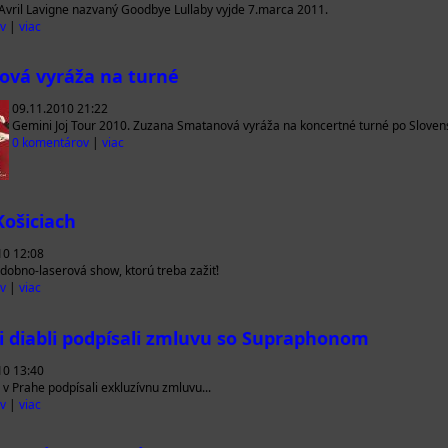
vril Lavigne nazvaný Goodbye Lullaby vyjde 7.marca 2011.
v
|
viac
vá vyráža na turné
09.11.2010 21:22
Gemini Joj Tour 2010. Zuzana Smatanová vyráža na koncertné turné po Sloven
0 komentárov
|
viac
Košiciach
10 12:08
dobno-laserová show, ktorú treba zažiť!
v
|
viac
i diabli podpísali zmluvu so Supraphonom
10 13:40
 v Prahe podpísali exkluzívnu zmluvu...
v
|
viac