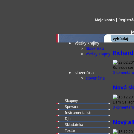
Moje konto
|
Registrá
J
vyhľadaj:
všetky krajiny
Slovensko
Richard
všetky krajiny
23.02.20
Richrdov ser
slovenčina
0 komentáro
slovenčina
Nová sk
15.12.20
Skupiny
Liam Gallagh
Speváci
0 komentáro
Inštrumentalisti
DJ-i
Nový al
Skladatelia
Textári
15.12.20