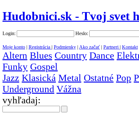
Hudobnici.sk - Tvoj svet 
Login:
Heslo:
Moje konto
|
Registrácia
|
Podmienky
|
Ako začať
|
Partneri
|
Kontakt
Altern
Blues
Country
Dance
Elekt
Funky
Gospel
Jazz
Klasická
Metal
Ostatné
Pop
P
Underground
Vážna
vyhľadaj:
všetky
krajiny