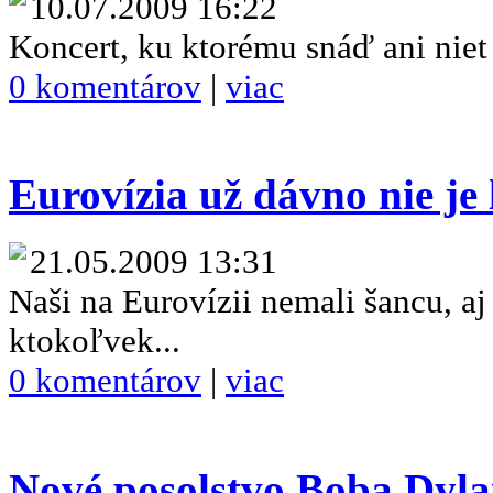
10.07.2009 16:22
Koncert, ku ktorému snáď ani niet 
0 komentárov
|
viac
Eurovízia už dávno nie je
21.05.2009 13:31
Naši na Eurovízii nemali šancu, aj
ktokoľvek...
0 komentárov
|
viac
Nové posolstvo Boba Dyl