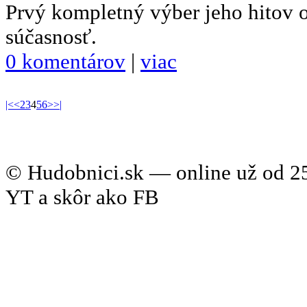
Prvý kompletný výber jeho hitov 
súčasnosť.
0 komentárov
|
viac
|<
<
2
3
4
5
6
>
>|
© Hudobnici.sk — online už od 25
YT a skôr ako FB