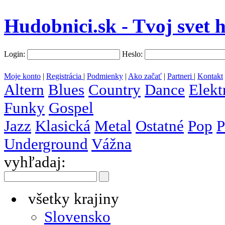
Hudobnici.sk - Tvoj svet 
Login:
Heslo:
Moje konto
|
Registrácia
|
Podmienky
|
Ako začať
|
Partneri
|
Kontakt
Altern
Blues
Country
Dance
Elekt
Funky
Gospel
Jazz
Klasická
Metal
Ostatné
Pop
P
Underground
Vážna
vyhľadaj:
všetky krajiny
Slovensko