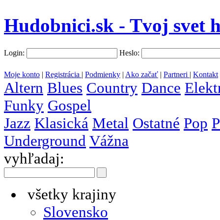
Hudobnici.sk - Tvoj svet 
Login:
Heslo:
Moje konto
|
Registrácia
|
Podmienky
|
Ako začať
|
Partneri
|
Kontakt
Altern
Blues
Country
Dance
Elekt
Funky
Gospel
Jazz
Klasická
Metal
Ostatné
Pop
P
Underground
Vážna
vyhľadaj:
všetky krajiny
Slovensko