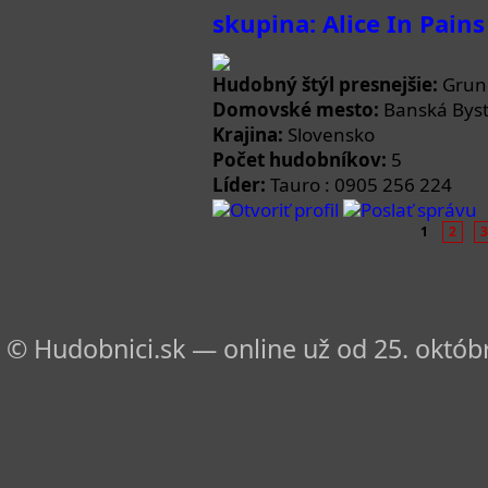
skupina: Alice In Pains
Hudobný štýl presnejšie:
Grun
Domovské mesto:
Banská Byst
Krajina:
Slovensko
Počet hudobníkov:
5
Líder:
Tauro : 0905 256 224
Otvoriť profil
Poslať správu
1
2
3
© Hudobnici.sk — online už od 25. októbr