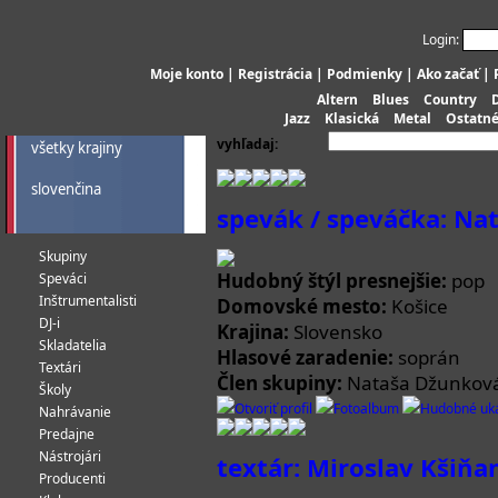
Login:
Moje konto
|
Registrácia
|
Podmienky
|
Ako začať
|
Altern
Blues
Country
Jazz
Klasická
Metal
Ostatn
vyhľadaj:
všetky krajiny
slovenčina
spevák / speváčka: Na
Skupiny
Hudobný štýl presnejšie:
pop
Speváci
Inštrumentalisti
Domovské mesto:
Košice
DJ-i
Krajina:
Slovensko
Skladatelia
Hlasové zaradenie:
soprán
Textári
Člen skupiny:
Nataša Džunkov
Školy
Otvoriť profil
Fotoalbum
Hudobné uk
Nahrávanie
Predajne
Nástrojári
textár: Miroslav Kšiňa
Producenti