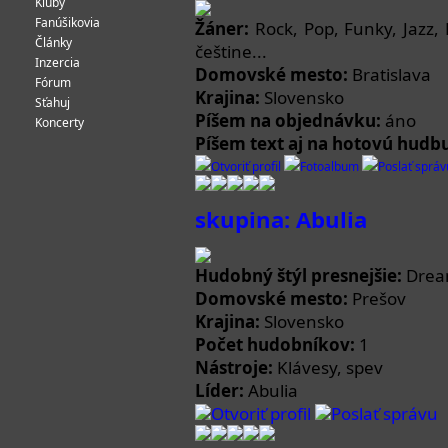
Kluby
Fanúšikovia
Žáner:
Rock, Pop, Funky, Jazz, 
Články
češtine...
Inzercia
Domovské mesto:
Bratislava
Fórum
Krajina:
Slovensko
Sťahuj
Píšem na objednávku:
áno
Koncerty
Píšem text aj na hotovú hudb
Otvoriť profil
Fotoalbum
Poslať správ
skupina: Abulia
Hudobný štýl presnejšie:
Dream
Domovské mesto:
Prešov
Krajina:
Slovensko
Počet hudobníkov:
1
Nástroje:
Klávesy, spev
Líder:
Abulia
Otvoriť profil
Poslať správu