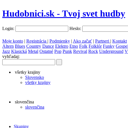
Hudobnici.sk - Tvoj svet hudby
Login:
Heslo:
Moje konto
|
Registrácia
|
Podmienky
|
Ako začať
|
Partneri
|
Kontakt
Altern
Blues
Country
Dance
Elektro
Etno
Folk
Folklór
Funky
Gospe
Jazz
Klasická
Metal
Ostatné
Pop
Punk
Revival
Rock
Underground
V
vyhľadaj:
všetky krajiny
Slovensko
všetky krajiny
slovenčina
slovenčina
Skupiny