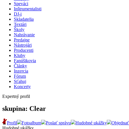
Speváci
Inštrumentalisti
DJ-i
Skladatelia
Textári
Školy
Nahrávanie
Predajne
Nástrojári
Producenti
Kluby
Fanúšikovia
Články
Inzercia
Fórum
Sťahuj
Koncerty
Expertný profil
skupina: Clear
Profil
Fotoalbum
Poslať správu
Hudobné ukážky
Objednať
Hudobné ukážky