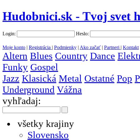
Hudobnici.sk - Tvoj svet 
Login:
Heslo:
Moje konto
|
Registrácia
|
Podmienky
|
Ako začať
|
Partneri
|
Kontakt
Altern
Blues
Country
Dance
Elekt
Funky
Gospel
Jazz
Klasická
Metal
Ostatné
Pop
P
Underground
Vážna
vyhľadaj:
všetky krajiny
Slovensko