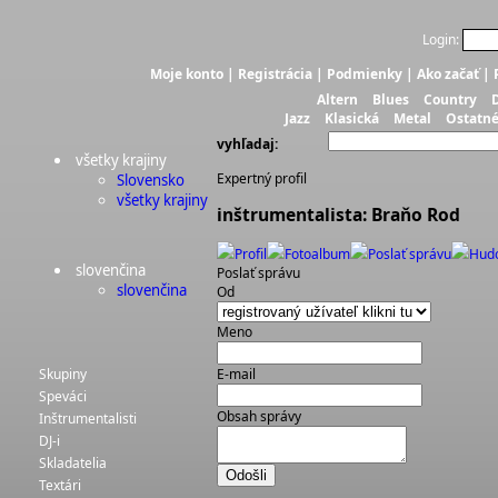
Login:
Moje konto
|
Registrácia
|
Podmienky
|
Ako začať
|
Altern
Blues
Country
Jazz
Klasická
Metal
Ostatn
vyhľadaj:
všetky krajiny
Expertný profil
Slovensko
všetky krajiny
inštrumentalista: Braňo Rod
Profil
Fotoalbum
Poslať správu
Hud
slovenčina
Poslať správu
slovenčina
Od
Meno
Skupiny
E-mail
Speváci
Obsah správy
Inštrumentalisti
DJ-i
Skladatelia
Textári