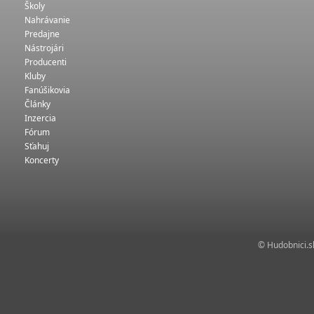
Školy
Nahrávanie
Predajne
Nástrojári
Producenti
Kluby
Fanúšikovia
Články
Inzercia
Fórum
Sťahuj
Koncerty
© Hudobnici.sk