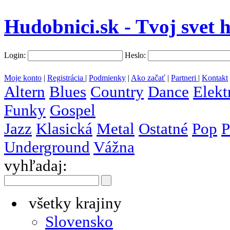
Hudobnici.sk - Tvoj svet 
Login:
Heslo:
Moje konto
|
Registrácia
|
Podmienky
|
Ako začať
|
Partneri
|
Kontakt
Altern
Blues
Country
Dance
Elekt
Funky
Gospel
Jazz
Klasická
Metal
Ostatné
Pop
P
Underground
Vážna
vyhľadaj:
všetky krajiny
Slovensko