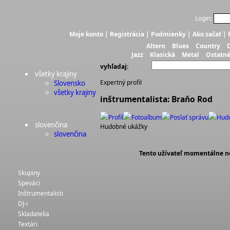
Login:
Moje konto
|
Registrácia
|
Podmienky
|
Ako začať
|
Altern
Blues
Country
Jazz
Klasická
Metal
Ostatn
vyhľadaj:
všetky krajiny
Expertný profil
Slovensko
všetky krajiny
inštrumentalista: Braňo Rod
Profil
Fotoalbum
Poslať správu
Hud
slovenčina
Hudobné ukážky
slovenčina
Tento užívateľ momentálne n
Skupiny
Speváci
Inštrumentalisti
DJ-i
Skladatelia
Textári