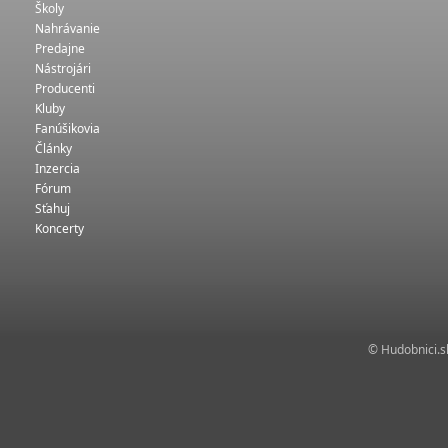
Školy
Nahrávanie
Predajne
Nástrojári
Producenti
Kluby
Fanúšikovia
Články
Inzercia
Fórum
Sťahuj
Koncerty
© Hudobnici.sk