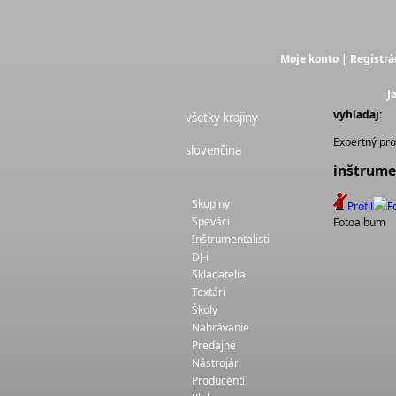
Moje konto
|
Registrá
J
vyhľadaj:
všetky krajiny
Expertný prof
slovenčina
inštrume
Skupiny
Profil
F
Speváci
Fotoalbum
Inštrumentalisti
DJ-i
Skladatelia
Textári
Školy
Nahrávanie
Predajne
Nástrojári
Producenti