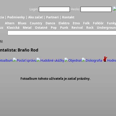
Login:
Heslo:
cia
|
Podmienky
|
Ako začať
|
Partneri
|
Kontakt
Altern
Blues
Country
Dance
Elektro
Etno
Folk
Folklór
Funk
azz
Klasická
Metal
Ostatné
Pop
Punk
Revival
Rock
Undergroun
il
ntalista: Braňo Rod
otoalbum
Poslať správu
Hudobné ukážky
Objednať
Diskografia
Hodno
Fotoalbum tohoto užívateľa je zatiaľ prázdny.