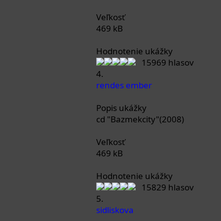
Veľkosť
469 kB
Hodnotenie ukážky
15969 hlasov
4.
rendes ember
Popis ukážky
cd "Bazmekcity"(2008)
Veľkosť
469 kB
Hodnotenie ukážky
15829 hlasov
5.
sidliskova