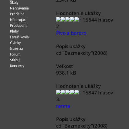
Školy
Nahrávanie
Hodnotenie ukážky
Predajne
15644 hlasov
Nástrojári
Producenti
2.
Kluby
Pivo a bororo
Fanúšikovia
Články
Popis ukážky
Inzercia
cd "Bazmekcity"(2008)
Fórum
Sťahuj
Veľkosť
Koncerty
938.1 kB
Hodnotenie ukážky
15847 hlasov
3.
ranna
Popis ukážky
cd "Bazmekcity"(2008)