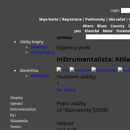
Login:
Moje konto
|
Registrácia
|
Podmienky
|
Ako začať
|
Altern
Blues
Country
Jazz
Klasická
Metal
Ostatn
vyhľadaj:
všetky krajiny
Expertný profil
Slovensko
všetky krajiny
inštrumentalista: Atil
slovenčina
Profil
Fotoalbum
Poslať správu
Hud
slovenčina
Hudobné ukážky
1.
for Boris
Skupiny
Popis ukážky
Speváci
cd "Bazmekcity"(2008)
Inštrumentalisti
DJ-i
Skladatelia
Veľkosť
Textári
234.7 kB