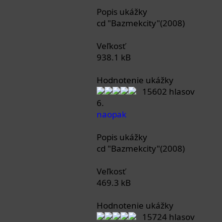
Popis ukážky
cd "Bazmekcity"(2008)
Veľkosť
938.1 kB
Hodnotenie ukážky
15602 hlasov
6.
naopak
Popis ukážky
cd "Bazmekcity"(2008)
Veľkosť
469.3 kB
Hodnotenie ukážky
15724 hlasov