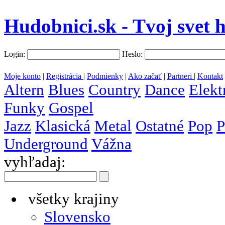
Hudobnici.sk - Tvoj svet 
Login:
Heslo:
Moje konto
|
Registrácia
|
Podmienky
|
Ako začať
|
Partneri
|
Kontakt
Altern
Blues
Country
Dance
Elekt
Funky
Gospel
Jazz
Klasická
Metal
Ostatné
Pop
P
Underground
Vážna
vyhľadaj:
všetky krajiny
Slovensko