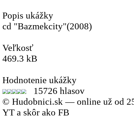
Popis ukážky
cd "Bazmekcity"(2008)
Veľkosť
469.3 kB
Hodnotenie ukážky
15726 hlasov
© Hudobnici.sk — online už od 25
YT a skôr ako FB