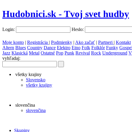
Hudobnici.sk - Tvoj svet hudby
Login:
Heslo:
Moje konto
|
Registrácia
|
Podmienky
|
Ako začať
|
Partneri
|
Kontakt
Altern
Blues
Country
Dance
Elektro
Etno
Folk
Folklór
Funky
Gospe
Jazz
Klasická
Metal
Ostatné
Pop
Punk
Revival
Rock
Underground
V
vyhľadaj:
všetky krajiny
Slovensko
všetky krajiny
slovenčina
slovenčina
Skupiny