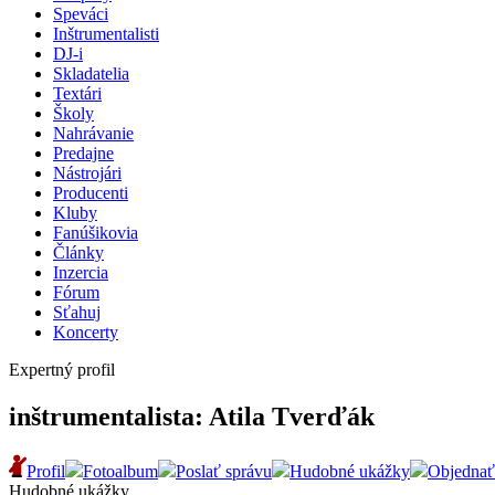
Speváci
Inštrumentalisti
DJ-i
Skladatelia
Textári
Školy
Nahrávanie
Predajne
Nástrojári
Producenti
Kluby
Fanúšikovia
Články
Inzercia
Fórum
Sťahuj
Koncerty
Expertný profil
inštrumentalista: Atila Tverďák
Profil
Fotoalbum
Poslať správu
Hudobné ukážky
Objednať
Hudobné ukážky