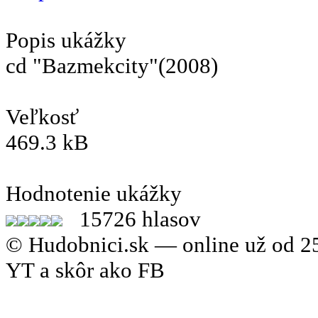
Popis ukážky
cd "Bazmekcity"(2008)
Veľkosť
469.3 kB
Hodnotenie ukážky
15726 hlasov
© Hudobnici.sk — online už od 25
YT a skôr ako FB