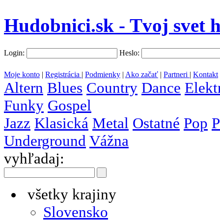
Hudobnici.sk - Tvoj svet 
Login:
Heslo:
Moje konto
|
Registrácia
|
Podmienky
|
Ako začať
|
Partneri
|
Kontakt
Altern
Blues
Country
Dance
Elekt
Funky
Gospel
Jazz
Klasická
Metal
Ostatné
Pop
P
Underground
Vážna
vyhľadaj:
všetky krajiny
Slovensko