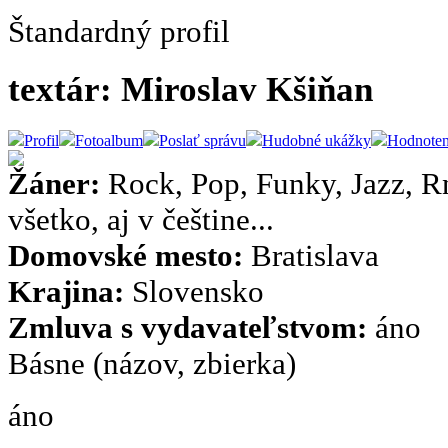
Štandardný profil
textár: Miroslav Kšiňan
Profil
Fotoalbum
Poslať správu
Hudobné ukážky
Hodnoten
Žáner:
Rock, Pop, Funky, Jazz, Rn
všetko, aj v češtine...
Domovské mesto:
Bratislava
Krajina:
Slovensko
Zmluva s vydavateľstvom:
áno
Básne (názov, zbierka)
áno