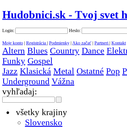
Hudobnici.sk - Tvoj svet 
Login:
Heslo:
Moje konto
|
Registrácia
|
Podmienky
|
Ako začať
|
Partneri
|
Kontakt
Altern
Blues
Country
Dance
Elekt
Funky
Gospel
Jazz
Klasická
Metal
Ostatné
Pop
P
Underground
Vážna
vyhľadaj:
všetky krajiny
Slovensko