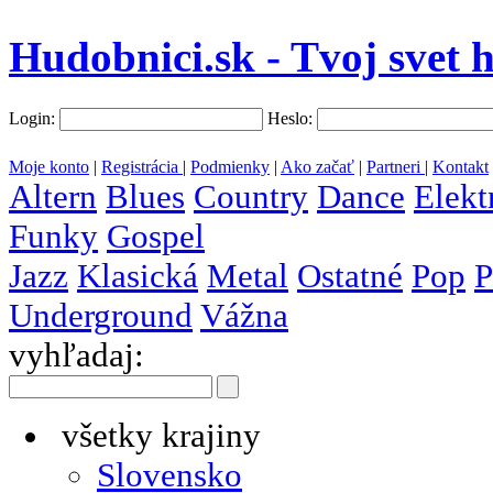
Hudobnici.sk - Tvoj svet 
Login:
Heslo:
Moje konto
|
Registrácia
|
Podmienky
|
Ako začať
|
Partneri
|
Kontakt
Altern
Blues
Country
Dance
Elekt
Funky
Gospel
Jazz
Klasická
Metal
Ostatné
Pop
P
Underground
Vážna
vyhľadaj:
všetky krajiny
Slovensko