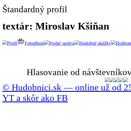
Štandardný profil
textár: Miroslav Kšiňan
Profil
Fotoalbum
Poslať správu
Hudobné ukážky
Hodnote
Hlasovanie od návštevníkov
© Hudobnici.sk — online už od 25
YT a skôr ako FB