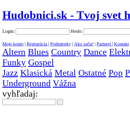
Hudobnici.sk - Tvoj svet 
Login:
Heslo:
Moje konto
|
Registrácia
|
Podmienky
|
Ako začať
|
Partneri
|
Kontakt
Altern
Blues
Country
Dance
Elekt
Funky
Gospel
Jazz
Klasická
Metal
Ostatné
Pop
P
Underground
Vážna
vyhľadaj:
všetky
krajiny