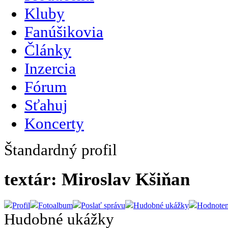
Kluby
Fanúšikovia
Články
Inzercia
Fórum
Sťahuj
Koncerty
Štandardný profil
textár: Miroslav Kšiňan
Profil
Fotoalbum
Poslať správu
Hudobné ukážky
Hodnoten
Hudobné ukážky