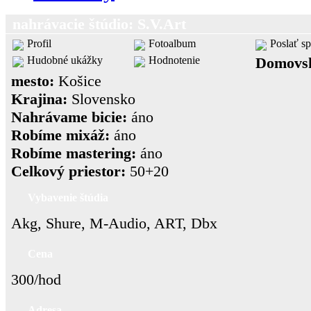
nahrávacie štúdio: S.V.Art
Profil
Fotoalbum
Poslať s
Hudobné ukážky
Hodnotenie
Domovs
mesto:
Košice
Krajina:
Slovensko
Nahrávame bicie:
áno
Robíme mixáž:
áno
Robíme mastering:
áno
Celkový priestor:
50+20
Vybavenie štúdia
Akg, Shure, M-Audio, ART, Dbx
Cena
300/hod
Adresa