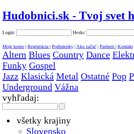
Hudobnici.sk - Tvoj svet 
Login:
Heslo:
Moje konto
|
Registrácia
|
Podmienky
|
Ako začať
|
Partneri
|
Kontakt
Altern
Blues
Country
Dance
Elekt
Funky
Gospel
Jazz
Klasická
Metal
Ostatné
Pop
P
Underground
Vážna
vyhľadaj:
všetky krajiny
Slovensko