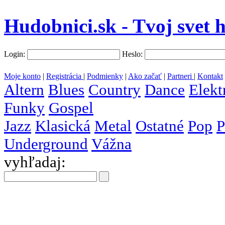
Hudobnici.sk - Tvoj svet 
Login:
Heslo:
Moje konto
|
Registrácia
|
Podmienky
|
Ako začať
|
Partneri
|
Kontakt
Altern
Blues
Country
Dance
Elekt
Funky
Gospel
Jazz
Klasická
Metal
Ostatné
Pop
P
Underground
Vážna
vyhľadaj:
všetky
krajiny