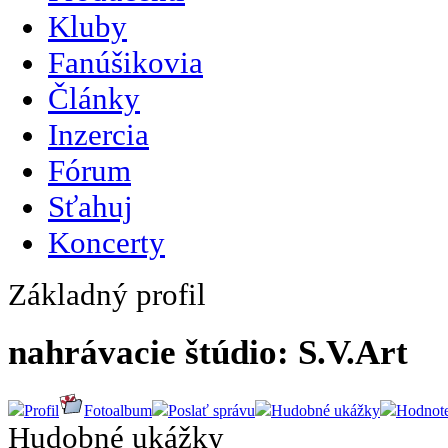
Kluby
Fanúšikovia
Články
Inzercia
Fórum
Sťahuj
Koncerty
Základný profil
nahrávacie štúdio: S.V.Art
Profil
Fotoalbum
Poslať správu
Hudobné ukážky
Hodnote
Hudobné ukážky