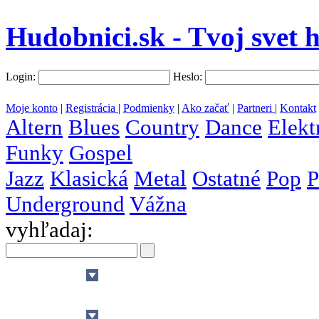
Hudobnici.sk - Tvoj svet 
Login:
Heslo:
Moje konto
|
Registrácia
|
Podmienky
|
Ako začať
|
Partneri
|
Kontakt
Altern
Blues
Country
Dance
Elekt
Funky
Gospel
Jazz
Klasická
Metal
Ostatné
Pop
P
Underground
Vážna
vyhľadaj:
všetky
krajiny