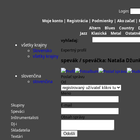
Login:
Moje konto
|
Registrácia
|
Podmienky
|
Ako začať
|
Altern
Blues
Country
Jazz
Klasická
Metal
Ostatn
vyhľadaj:
všetky krajiny
Expertný profil
Slovensko
všetky krajiny
spevák / speváčka: Nataša Džun
Profil
Fotoalbum
Poslať správu
Hud
slovenčina
Poslať správu
slovenčina
Od
Meno
Skupiny
E-mail
Speváci
Obsah správy
Inštrumentalisti
DJ-i
Skladatelia
Textári