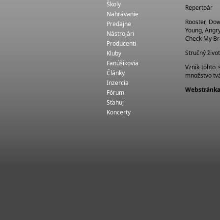
Školy
Repertoár
Nahrávanie
Rooster, Do
Predajne
Young, Angry 
Nástrojári
Check My Br
Producenti
Stručný živo
Kluby
Fanúšikovia
Vznik tohto 
Články
množstvo tvá
Inzercia
Webstránka
Fórum
Sťahuj
Koncerty