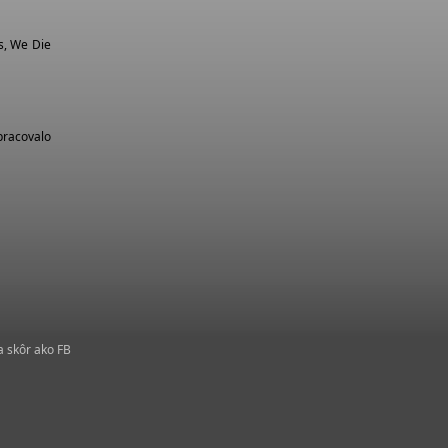
s, We Die
pracovalo
a skôr ako FB