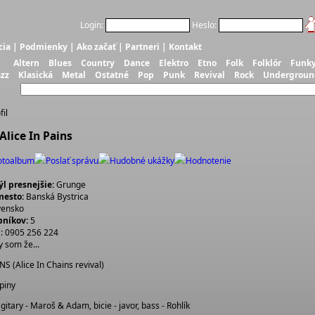
Login:
Heslo:
cia
|
Podmienky
|
Ako začať
|
Partneri
|
Kontakt
Altern
Blues
Country
Dance
Elektro
Etno
Folk
Folklór
Funk
azz
Klasická
Metal
Ostatné
Pop
Punk
Revival
Rock
Undergroun
fil
Alice In Pains
otoalbum
Poslať správu
Hudobné ukážky
Hodnotenie
l presnejšie:
Grunge
esto:
Banská Bystrica
vensko
bníkov:
5
: 0905 256 224
y som že...
NS (Alice In Chains revival)
piny
 gitary - Maroš & Adam, bicie - javor, bass - Rohlík