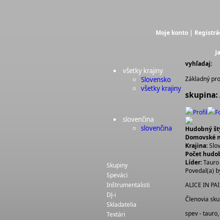
Moje konto
|
Registrá
J
vyhľadaj:
všetky krajiny
Základný pro
Slovensko
všetky krajiny
skupina: 
Profil
F
slovenčina
slovenčina
Hudobný štý
Domovské m
Krajina:
Slo
Počet hudo
Líder:
Tauro 
Skupiny
Povedal(a) b
Speváci
Inštrumentalisti
ALICE IN PAI
DJ-i
Členovia sku
Skladatelia
spev - tauro,
Textári