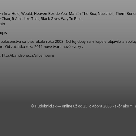
wn In a Hole, Would, Heaven Beside You, Man In The Box, Nutschell, Them Bone
Chair, It Ain´t Like That, Black Gives Way To Blue,
ain
topis
spoločenstva sa píše okolo roku 2003. Od tej doby sa v kapele objavilo a spolu
rí. Od začiatku roka 2011 nové tváre nové zvuky .
:
http://bandzone.cz/aliceinpains
© Hudobnici.sk — online už od 25. októbra 2005 - skôr ako YT 