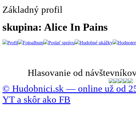
Základný profil
skupina: Alice In Pains
Profil
Fotoalbum
Poslať správu
Hudobné ukážky
Hodnoten
Hlasovanie od návštevníkov
© Hudobnici.sk — online už od 25
YT a skôr ako FB