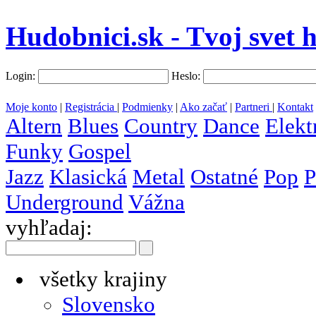
Hudobnici.sk - Tvoj svet 
Login:
Heslo:
Moje konto
|
Registrácia
|
Podmienky
|
Ako začať
|
Partneri
|
Kontakt
Altern
Blues
Country
Dance
Elekt
Funky
Gospel
Jazz
Klasická
Metal
Ostatné
Pop
P
Underground
Vážna
vyhľadaj:
všetky krajiny
Slovensko