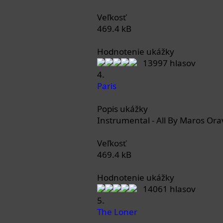
Veľkosť
469.4 kB
Hodnotenie ukážky
13997 hlasov
4.
Paris
Popis ukážky
Instrumental - All By Maros Ora
Veľkosť
469.4 kB
Hodnotenie ukážky
14061 hlasov
5.
The Loner