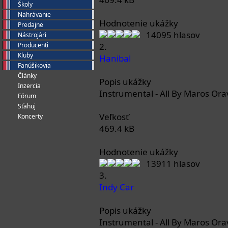
Školy
Nahrávanie
Hodnotenie ukážky
Predajne
14095 hlasov
Nástrojári
Producenti
2.
Kluby
Hanibal
Fanúšikovia
Články
Popis ukážky
Inzercia
Instrumental - All By Maros Ora
Fórum
Sťahuj
Veľkosť
Koncerty
469.4 kB
Hodnotenie ukážky
13911 hlasov
3.
Indy Car
Popis ukážky
Instrumental - All By Maros Ora