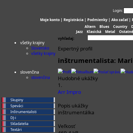
Login:
Moje konto
|
Registrácia
|
Podmienky
|
Ako začať
|
Altern
Blues
Country
Jazz
Klasická
Metal
Ostatn
vyhľadaj:
všetky krajiny
Expertný profil
Slovensko
všetky krajiny
inštrumentalista: Mar
slovenčina
Profil
Fotoalbum
Poslať správu
Hud
slovenčina
Hudobné ukážky
1.
Arr Impro
Skupiny
Popis ukážky
Speváci
inštrumentálka
Inštrumentalisti
DJ-i
Skladatelia
Veľkosť
Textári
469.4 kB