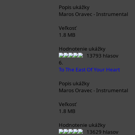
Popis ukážky
Maros Oravec - Instrumental
Veľkosť
1.8 MB
Hodnotenie ukážky
13793 hlasov
6.
To The East Of Your Heart
Popis ukážky
Maros Oravec - Instrumental
Veľkosť
1.8 MB
Hodnotenie ukážky
13629 hlasov