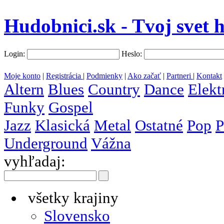
Hudobnici.sk - Tvoj svet 
Login:
Heslo:
Moje konto
|
Registrácia
|
Podmienky
|
Ako začať
|
Partneri
|
Kontakt
Altern
Blues
Country
Dance
Elekt
Funky
Gospel
Jazz
Klasická
Metal
Ostatné
Pop
P
Underground
Vážna
vyhľadaj:
všetky krajiny
Slovensko