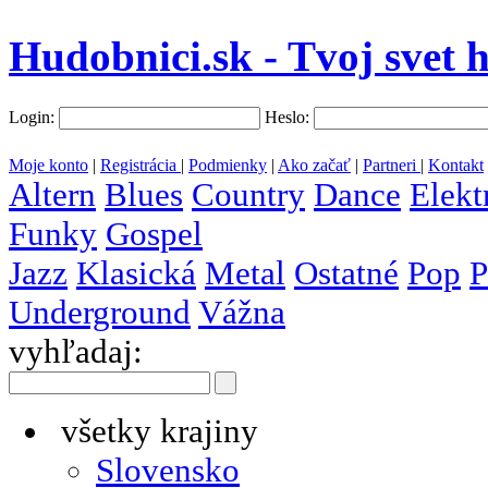
Hudobnici.sk - Tvoj svet 
Login:
Heslo:
Moje konto
|
Registrácia
|
Podmienky
|
Ako začať
|
Partneri
|
Kontakt
Altern
Blues
Country
Dance
Elekt
Funky
Gospel
Jazz
Klasická
Metal
Ostatné
Pop
P
Underground
Vážna
vyhľadaj:
všetky krajiny
Slovensko