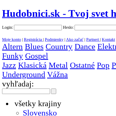
Hudobnici.sk - Tvoj svet 
Login:
Heslo:
Moje konto
|
Registrácia
|
Podmienky
|
Ako začať
|
Partneri
|
Kontakt
Altern
Blues
Country
Dance
Elekt
Funky
Gospel
Jazz
Klasická
Metal
Ostatné
Pop
P
Underground
Vážna
vyhľadaj:
všetky krajiny
Slovensko