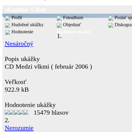
skupina: Clear
Profil
Fotoalbum
Poslať s
Hudobné ukážky
Objednať
Diskogra
Hodnotenie
Hudobné ukážky
1.
Nenáročný
Popis ukážky
CD Medzi vlkmi ( február 2006 )
Veľkosť
922.9 kB
Hodnotenie ukážky
15479 hlasov
2.
Nerozumie