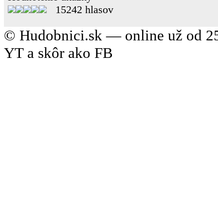
15242 hlasov
© Hudobnici.sk — online už od 25
YT a skôr ako FB