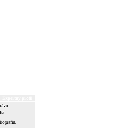
Expertný profil
právu
fia
kografiu.