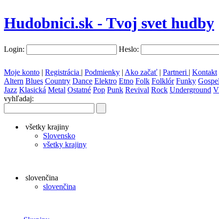
Hudobnici.sk - Tvoj svet hudby
Login:
Heslo:
Moje konto
|
Registrácia
|
Podmienky
|
Ako začať
|
Partneri
|
Kontakt
Altern
Blues
Country
Dance
Elektro
Etno
Folk
Folklór
Funky
Gospe
Jazz
Klasická
Metal
Ostatné
Pop
Punk
Revival
Rock
Underground
V
vyhľadaj:
všetky krajiny
Slovensko
všetky krajiny
slovenčina
slovenčina