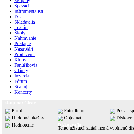
Skupiny
Speváci
Inštrumentalisti
DJ-i
Skladatelia
Textári
Školy
Nahrávanie
Predajne
Nástrojári
Producenti
Kluby
Fanúšikovia
Články
Inzercia
Fórum
Sťahuj
Koncerty
skupina: Clear
Profil
Fotoalbum
Poslať s
Hudobné ukážky
Objednať
Diskogra
Hodnotenie
Diskografia
Tento užívateľ zatiaľ nemá vyplnenú dis