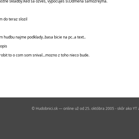
astne skladby.Ked sa ozves, vypocujes si.Odmena samozrejma.
m do teraz slozil
am hudbu najme podklady..basa bicie na pc..a text..
topis
obit to o com som snival...mozno z toho nieco bude.
© Hudobnici.sk — online už od 25. októbra 2005 - skôr ako YT 