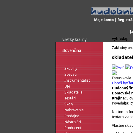
Moje konto
|
Registrá
J
vyhľadaj:
všetky krajiny
Základný pro
slovenčina
skladate
Profil
F
Skupiny
Speváci
Fanusikovia
Inštrumentalisti
Chceš byť f
DJ-i
Hudobný štý
Skladatelia
Domovské m
Krajina:
Slo
Textári
Povedal(a) b
Školy
Nahrávanie
Na tomto for
Predajne
textara v ang
Nástrojári
Vlastné skla
Producenti