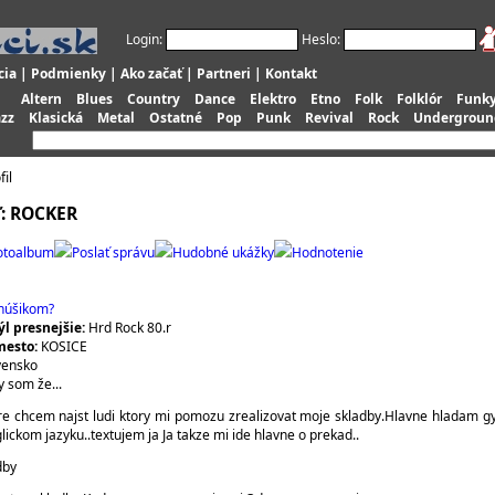
Login:
Heslo:
cia
|
Podmienky
|
Ako začať
|
Partneri
|
Kontakt
Altern
Blues
Country
Dance
Elektro
Etno
Folk
Folklór
Funk
azz
Klasická
Metal
Ostatné
Pop
Punk
Revival
Rock
Undergroun
fil
ľ: ROCKER
otoalbum
Poslať správu
Hudobné ukážky
Hodnotenie
anúšikom?
l presnejšie:
Hrd Rock 80.r
esto:
KOSICE
vensko
y som že...
e chcem najst ludi ktory mi pomozu zrealizovat moje skladby.Hlavne hladam gyt
lickom jazyku..textujem ja Ja takze mi ide hlavne o prekad..
dby