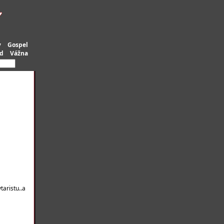
y
Gospel
d
Vážna
aristu..a