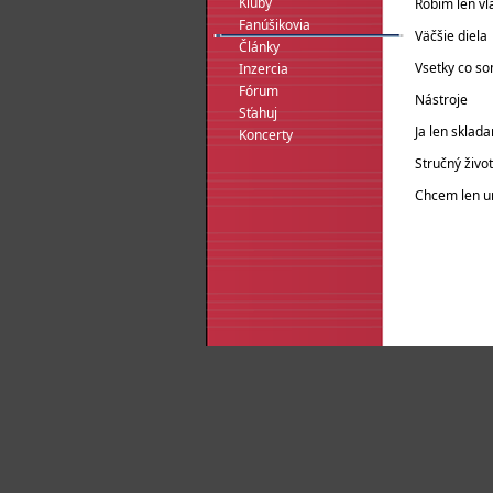
Kluby
Robim len vl
Fanúšikovia
Väčšie diela
Články
Vsetky co so
Inzercia
Fórum
Nástroje
Sťahuj
Ja len sklad
Koncerty
Stručný živo
Chcem len ur