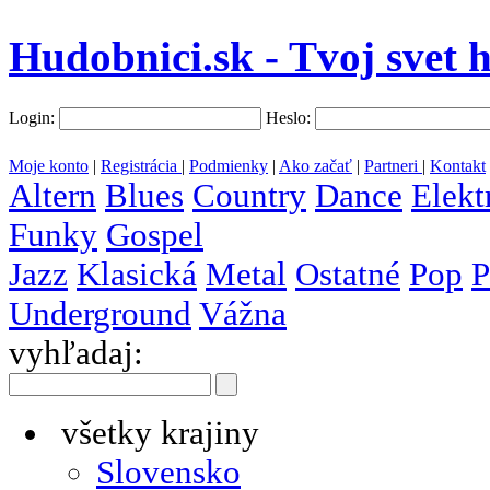
Hudobnici.sk - Tvoj svet 
Login:
Heslo:
Moje konto
|
Registrácia
|
Podmienky
|
Ako začať
|
Partneri
|
Kontakt
Altern
Blues
Country
Dance
Elekt
Funky
Gospel
Jazz
Klasická
Metal
Ostatné
Pop
P
Underground
Vážna
vyhľadaj:
všetky krajiny
Slovensko