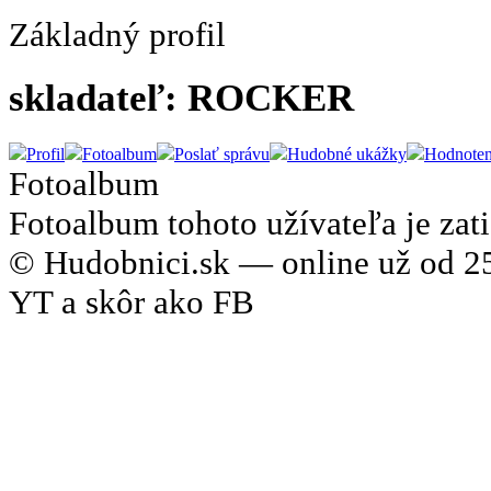
Základný profil
skladateľ: ROCKER
Profil
Fotoalbum
Poslať správu
Hudobné ukážky
Hodnoten
Fotoalbum
Fotoalbum tohoto užívateľa je zati
© Hudobnici.sk — online už od 25
YT a skôr ako FB