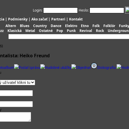
Login:
Heslo:
cia
|
Podmienky
|
Ako začať
|
Partneri
|
Kontakt
Altern
Blues
Country
Dance
Elektro
Etno
Folk
Folklór
Funk
azz
Klasická
Metal
Ostatné
Pop
Punk
Revival
Rock
Undergroun
il
ntalista: Heiko Freund
otoalbum
Poslať správu
Hudobné ukážky
Objednať
Diskografia
Hodn
u
y