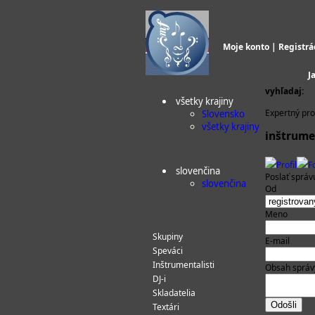
Moje konto
|
Registrá
J
vyhľadaj:
všetky krajiny
Expertný prof
Slovensko
všetky krajiny
inštrume
Profil
F
slovenčina
Poslať správ
slovenčina
Od
Meno
Skupiny
E-mail
Speváci
Inštrumentalisti
Obsah správ
DJ-i
Skladatelia
Textári