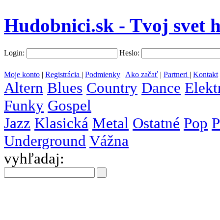
Hudobnici.sk - Tvoj svet 
Login:
Heslo:
Moje konto
|
Registrácia
|
Podmienky
|
Ako začať
|
Partneri
|
Kontakt
Altern
Blues
Country
Dance
Elekt
Funky
Gospel
Jazz
Klasická
Metal
Ostatné
Pop
P
Underground
Vážna
vyhľadaj:
všetky
krajiny