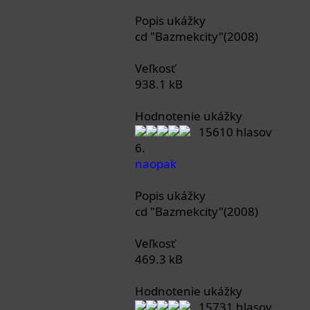
Popis ukážky
cd "Bazmekcity"(2008)
Veľkosť
938.1 kB
Hodnotenie ukážky
15610 hlasov
6.
naopak
Popis ukážky
cd "Bazmekcity"(2008)
Veľkosť
469.3 kB
Hodnotenie ukážky
15731 hlasov