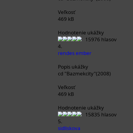
Veľkosť
469 kB
Hodnotenie ukážky
15976 hlasov
4.
rendes ember
Popis ukážky
cd "Bazmekcity"(2008)
Veľkosť
469 kB
Hodnotenie ukážky
15835 hlasov
5.
sidliskova