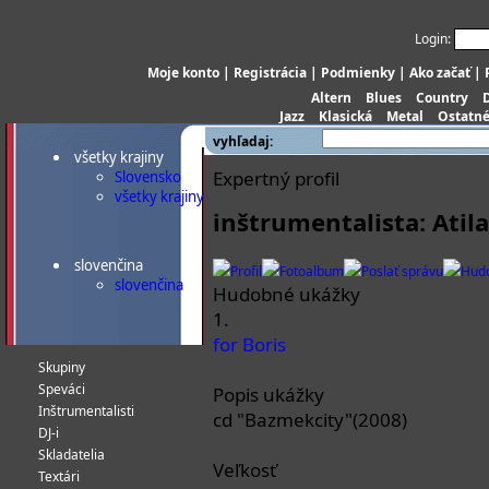
Login:
Moje konto
|
Registrácia
|
Podmienky
|
Ako začať
|
Altern
Blues
Country
Jazz
Klasická
Metal
Ostatn
vyhľadaj:
všetky krajiny
Expertný profil
Slovensko
všetky krajiny
inštrumentalista: Atil
slovenčina
Profil
Fotoalbum
Poslať správu
Hud
slovenčina
Hudobné ukážky
1.
for Boris
Skupiny
Speváci
Popis ukážky
Inštrumentalisti
cd "Bazmekcity"(2008)
DJ-i
Skladatelia
Veľkosť
Textári