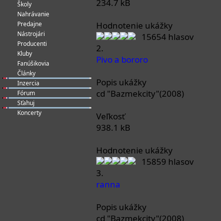
234.7 kB
Školy
Nahrávanie
Predajne
Hodnotenie ukážky
Nástrojári
15654 hlasov
Producenti
2.
Kluby
Pivo a bororo
Fanúšikovia
Články
Popis ukážky
Inzercia
cd "Bazmekcity"(2008)
Fórum
Sťahuj
Koncerty
Veľkosť
938.1 kB
Hodnotenie ukážky
15859 hlasov
3.
ranna
Popis ukážky
cd "Bazmekcity"(2008)