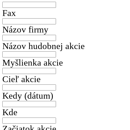
Fax
Názov firmy
Názov hudobnej akcie
Myšlienka akcie
Cieľ akcie
Kedy (dátum)
Kde
Začiatok akcie