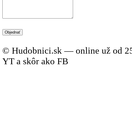
© Hudobnici.sk — online už od 25
YT a skôr ako FB