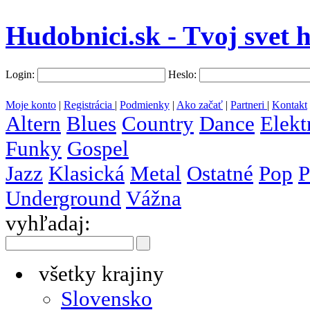
Hudobnici.sk - Tvoj svet 
Login:
Heslo:
Moje konto
|
Registrácia
|
Podmienky
|
Ako začať
|
Partneri
|
Kontakt
Altern
Blues
Country
Dance
Elekt
Funky
Gospel
Jazz
Klasická
Metal
Ostatné
Pop
P
Underground
Vážna
vyhľadaj:
všetky krajiny
Slovensko