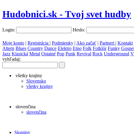
Hudobnici.sk - Tvoj svet hudby
Login:
Heslo:
Moje konto
|
Registrácia
|
Podmienky
|
Ako začať
|
Partneri
|
Kontakt
Altern
Blues
Country
Dance
Elektro
Etno
Folk
Folklór
Funky
Gospe
Jazz
Klasická
Metal
Ostatné
Pop
Punk
Revival
Rock
Underground
V
vyhľadaj:
všetky krajiny
Slovensko
všetky krajiny
slovenčina
slovenčina
Skupiny