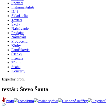
Speváci
Inštrumentalisti
DJ-i
Skladatelia
Textári
Školy
Nahrávanie
Predajne
Nástrojári
Producenti
Kluby
Fanúšikovia
Články
Inzercia
Fórum
Sťahuj
Koncerty
Expertný profil
textár: Števo Šanta
Profil
Fotoalbum
Poslať správu
Hudobné ukážky
Objednať