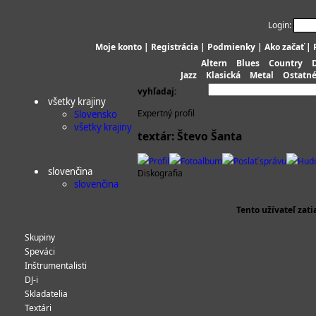
Login:
Moje konto
|
Registrácia
|
Podmienky
|
Ako začať
|
Altern
Blues
Country
Jazz
Klasická
Metal
Ostatn
vyhľadaj:
všetky krajiny
Expertný profil
Slovensko
všetky krajiny
textár: Števo Šanta
Profil
Fotoalbum
Poslať správu
Hud
slovenčina
Diskografia
slovenčina
Tento užívateľ zat
Skupiny
Speváci
Inštrumentalisti
DJ-i
Skladatelia
Textári