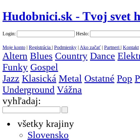
Hudobnici.sk - Tvoj svet 
Login:
Heslo:
Moje konto
|
Registrácia
|
Podmienky
|
Ako začať
|
Partneri
|
Kontakt
Altern
Blues
Country
Dance
Elekt
Funky
Gospel
Jazz
Klasická
Metal
Ostatné
Pop
P
Underground
Vážna
vyhľadaj:
všetky krajiny
Slovensko