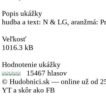
Popis ukážky
hudba a text: N & LG, aranžmá: P
Veľkosť
1016.3 kB
Hodnotenie ukážky
15467 hlasov
© Hudobnici.sk — online už od 25
YT a skôr ako FB