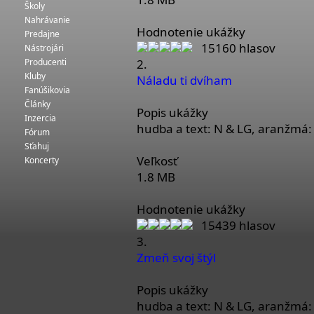
Školy
Nahrávanie
Hodnotenie ukážky
Predajne
15160 hlasov
Nástrojári
Producenti
2.
Kluby
Náladu ti dvíham
Fanúšikovia
Články
Popis ukážky
Inzercia
hudba a text: N & LG, aranžmá:
Fórum
Sťahuj
Veľkosť
Koncerty
1.8 MB
Hodnotenie ukážky
15439 hlasov
3.
Zmeň svoj štýl
Popis ukážky
hudba a text: N & LG, aranžmá: