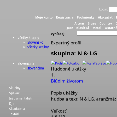
Login:
Moje konto
|
Registrácia
|
Podmienky
|
Ako začať
|
Altern
Blues
Country
Jazz
Klasická
Metal
Ostatn
vyhľadaj:
všetky krajiny
Expertný profil
Slovensko
všetky krajiny
skupina: N & LG
slovenčina
Profil
Fotoalbum
Poslať správu
Hud
slovenčina
Hudobné ukážky
1.
Blúdim životom
Skupiny
Popis ukážky
Speváci
hudba a text: N & LG, aranžmá:
Inštrumentalisti
DJ-i
Skladatelia
Veľkosť
Textári
1.8 MB