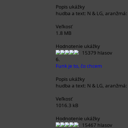
Popis ukážky
hudba a text: N & LG, aranžmá:
Veľkosť
1.8 MB
Hodnotenie ukážky
15379 hlasov
6.
Funk je to, čo chcem
Popis ukážky
hudba a text: N & LG, aranžmá:
Veľkosť
1016.3 kB
Hodnotenie ukážky
15467 hlasov