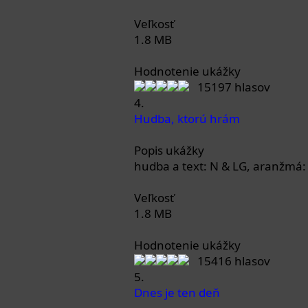
Veľkosť
1.8 MB
Hodnotenie ukážky
15197 hlasov
4.
Hudba, ktorú hrám
Popis ukážky
hudba a text: N & LG, aranžmá:
Veľkosť
1.8 MB
Hodnotenie ukážky
15416 hlasov
5.
Dnes je ten deň