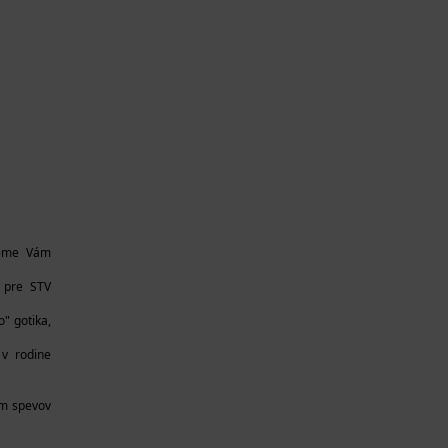
ujeme Vám
, pre STV
" gotika,
 v rodine
om spevov