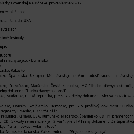
atky slovenskej a európskej proveniencie 9. - 17
oncertná činnosť
urópa, Kanada, USA
 súťažiach
tové festivaly
topis
 súboru
zahraničný zájazd - Bulharsko
o
úzsko, Rakúsko
sko, Španielsko, Ukrajina, MC "Zvestujeme Vám radosť" videofilm "Zvest
sko, Francúzsko, Maďarsko, Česká republika, MC "Hudba dávnych storočí"
dielny dokument "Hudba dávnych storočí"
ko, Maďarsko, Česká republika, pre STV 2 dielny dokument "Ako sa muzicírovalo
ielsko, Dánsko, Švajčiarsko, Nemecko, pre STV profilový dokument "Hudba
"Fragmenty umenia", CD "Otče náš"
á republika, Kanada, USA, Rumunsko, Maďarsko, Španielsko, CD "Pri prameňoch"
o, CD "Skvosty renesancie - Ján Silván", pre STV hraný dokument "Za tajomstv
ých" a "Z hlbokosti volám k tebe"
ko, Nemecko, Taliansko, Poľsko, videofilm "Prijdite, poklonymsja"