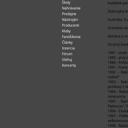
Školy
hudobné pami
Nahrávanie
Doterajšia k
Predajne
Nástrojári
Austrália, E
Producenti
Ocenenia na
Kluby
domáce a sve
Fanúšikovia
Články
Stručný živo
Inzercia
1981 - vznik
Fórum
1985 - prvý 
Sťahuj
1986 - Poľsk
Koncerty
1991 - Franc
1992 - Rakú
radosť"
1993 - Rakú
profilový 2 
1994 - Rakús
renesancia
1995 - Špan
Piptovcov",
1996 - Česk
1997 - Poľsk
veľkomoravsk
1998 - Rakús