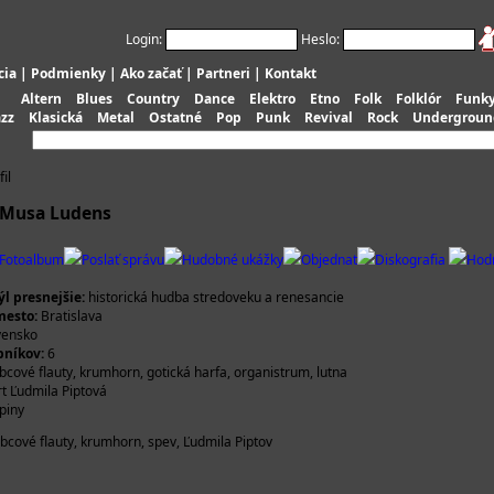
Login:
Heslo:
cia
|
Podmienky
|
Ako začať
|
Partneri
|
Kontakt
Altern
Blues
Country
Dance
Elektro
Etno
Folk
Folklór
Funk
azz
Klasická
Metal
Ostatné
Pop
Punk
Revival
Rock
Undergroun
il
 Musa Ludens
Fotoalbum
Poslať správu
Hudobné ukážky
Objednať
Diskografia
Hod
l presnejšie:
historická hudba stredoveku a renesancie
esto:
Bratislava
vensko
bníkov:
6
cové flauty, krumhorn, gotická harfa, organistrum, lutna
t Ľudmila Piptová
piny
zobcové flauty, krumhorn, spev, Ľudmila Piptov