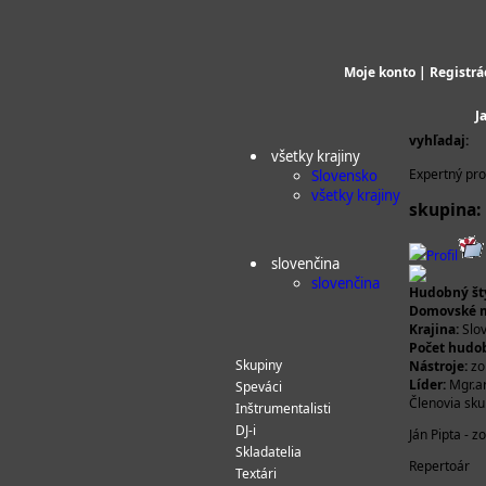
Moje konto
|
Registrá
J
vyhľadaj:
všetky krajiny
Expertný prof
Slovensko
všetky krajiny
skupina:
Profil
slovenčina
slovenčina
Hudobný štý
Domovské m
Krajina:
Slo
Počet hudo
Skupiny
Nástroje:
zob
Líder:
Mgr.ar
Speváci
Členovia sku
Inštrumentalisti
DJ-i
Ján Pipta - 
Skladatelia
Repertoár
Textári