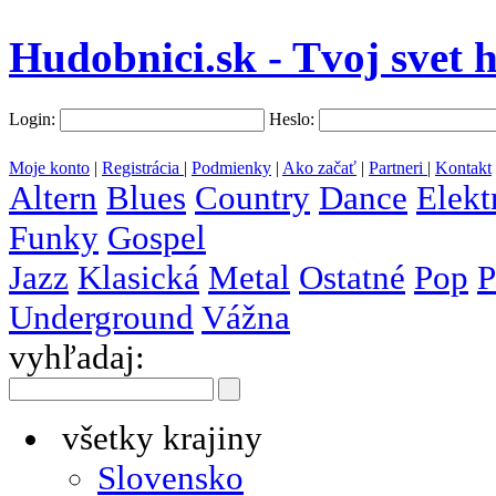
Hudobnici.sk - Tvoj svet 
Login:
Heslo:
Moje konto
|
Registrácia
|
Podmienky
|
Ako začať
|
Partneri
|
Kontakt
Altern
Blues
Country
Dance
Elekt
Funky
Gospel
Jazz
Klasická
Metal
Ostatné
Pop
P
Underground
Vážna
vyhľadaj:
všetky krajiny
Slovensko